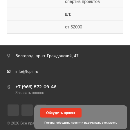
спертиз проектов
шт.
от 52000
Белгород,
пр-кт. Гражданский, 47
info@fcpii.ru
+7 (966) 872-09-46
Заказать звонок
Обсудить проект
© 2026 Все права защищены
Готовы обсудить проект и рассчитать стоимость
Политика конфиденциальности